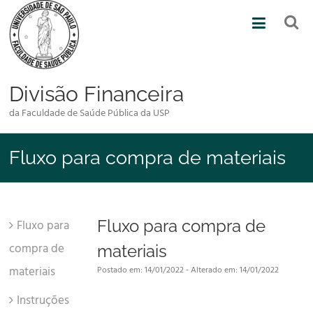
Skip
to
content
Divisão Financeira
da Faculdade de Saúde Pública da USP
Fluxo para compra de materiais
Fluxo para compra de
Fluxo para
compra de
materiais
materiais
Postado em: 14/01/2022 - Alterado em: 14/01/2022
Instruções