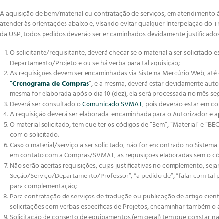
A aquisição de bem/material ou contratação de serviços, em atendimento 
atender às orientações abaixo e, visando evitar qualquer interpelação do Tr
da USP, todos pedidos deverão ser encaminhados devidamente justificados
O solicitante/requisitante, deverá checar se o material a ser solicitad
Departamento/Projeto e ou se há verba para tal aquisição;
As requisições devem ser encaminhadas via Sistema Mercúrio Web, até o
“
Cronograma de Compras
”, e a mesma, deverá estar devidamente auto
mesma for elaborada após o dia 10 (dez), ela será processada no mês se
Deverá ser consultado o
Comunicado SVMAT
, pois deverão estar em c
A requisição deverá ser elaborada, encaminhada para o Autorizador e a
O material solicitado, tem que ter os códigos de “Bem”, “Material” e “BEC
com o solicitado;
Caso o material/serviço a ser solicitado, não for encontrado no Sistem
em contato com a Compras/SVMAT, as requisições elaboradas sem o cód
Não serão aceitas requisições, cujas justificativas no complemento, sej
Seção/Serviço/Departamento/Professor”, “a pedido de”, “falar com tal pe
para complementação;
Para contratação de serviços de tradução ou publicação de artigo cient
solicitações com verbas específicas de Projetos, encaminhar também o ar
Solicitação de conserto de equipamentos (em geral) tem que constar na r