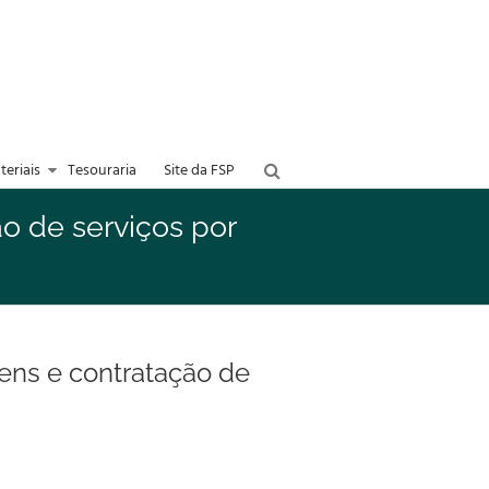
teriais
Tesouraria
Site da FSP
o de serviços por
ens e contratação de