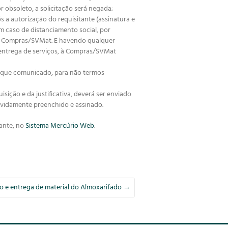
obsoleto, a solicitação será negada;
a autorização do requisitante (assinatura e
em caso de distanciamento social, por
a à Compras/SVMat. E havendo qualquer
 entrega de serviços, à Compras/SVMat
m que comunicado, para não termos
ção e da justificativa, deverá ser enviado
vidamente preenchido e assinado.
tante, no
Sistema Mercúrio Web
.
o e entrega de material do Almoxarifado
→