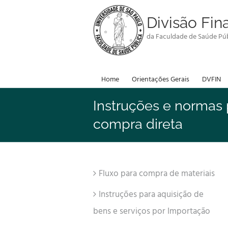
Skip
to
Divisão Fin
content
da Faculdade de Saúde Púb
Home
Orientações Gerais
DVFIN
Instruções e normas 
compra direta
Fluxo para compra de materiais
Instruções para aquisição de
bens e serviços por Importação