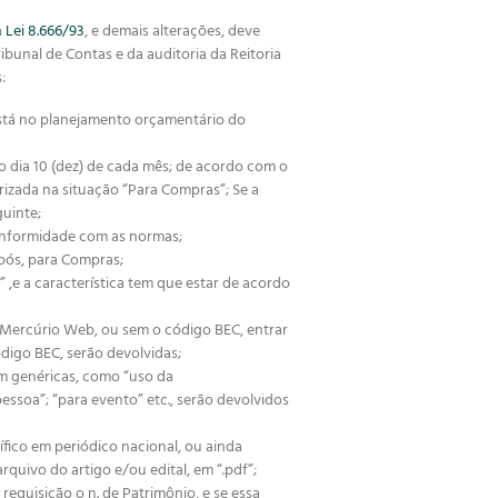
à
Lei 8.666/93
, e demais alterações, deve
ibunal de Contas e da auditoria da Reitoria
:
o está no planejamento orçamentário do
 dia 10 (dez) de cada mês; de acordo com o
rizada na situação “Para Compras”; Se a
guinte;
onformidade com as normas;
pós, para Compras;
” ,e a característica tem que estar de acordo
a Mercúrio Web, ou sem o código BEC, entrar
igo BEC, serão devolvidas;
am genéricas, como “uso da
ssoa”; “para evento” etc., serão devolvidos
ífico em periódico nacional, ou ainda
quivo do artigo e/ou edital, em “.pdf”;
equisição o n. de Patrimônio, e se essa