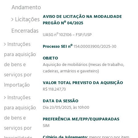
Andamento
AVISO DE LICITAÇÃO NA MODALIDADE
Licitações
PREGÃO Nº 04/2025
Encerradas
UASG nº 102106 – FSP/USP
Instruções
Processo SEI nº
154.00003900/2025-30
para aquisição
OBJETO
de bens e
Aquisição de mobiliários (mesas de trabalho,
cadeiras, armários e gaveteiro)
serviços por
VALOR TOTAL PREVISTO DA AQUISIÇÃO
Importação
R$ 118.247,73
Instruções
DATA DA SESSÃO
para aquisição
Dia 23/05/2025, às 10h00
de bens e
PREFERÊNCIA ME/EPP/EQUIPARADAS
SIM
serviços por
Critério de Julgamento:
menor preço por item