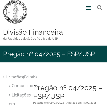
Skip
to
content
Divisão Financeira
da Faculdade de Saúde Pública da USP
Pregão nº 04/2025 – FSP/USP
Licitações(Editais)
Comunicados
Pregão nº 04/2025 –
Licitações
FSP/USP
em
Postado em: 09/05/2025 - Alterado em: 11/09/2025