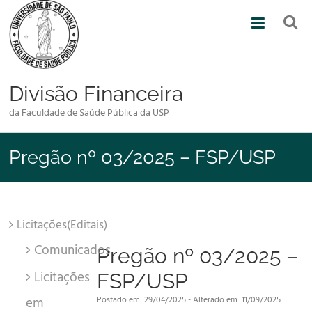
Skip
to
content
Divisão Financeira
da Faculdade de Saúde Pública da USP
Pregão nº 03/2025 – FSP/USP
Licitações(Editais)
Comunicados
Pregão nº 03/2025 –
Licitações
FSP/USP
em
Postado em: 29/04/2025 - Alterado em: 11/09/2025