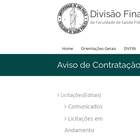
Skip
to
Divisão Fin
content
da Faculdade de Saúde Púb
Home
Orientações Gerais
DVFIN
Aviso de Contratação
Licitações(Editais)
Comunicados
Licitações em
Andamento