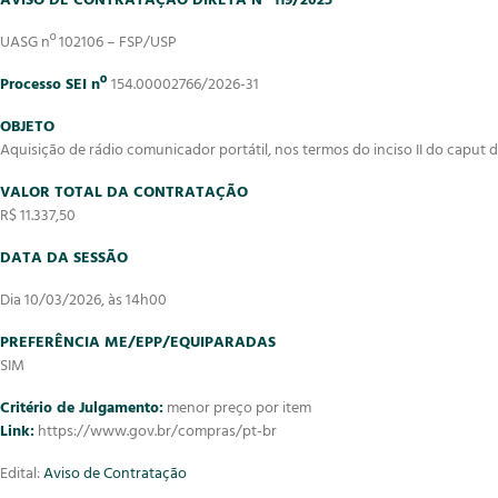
AVISO DE CONTRATAÇÃO DIRETA Nº 119/2025
UASG nº 102106 – FSP/USP
Processo SEI nº
154.00002766/2026-31
OBJETO
Aquisição de rádio comunicador portátil, nos termos do inciso II do caput do 
VALOR TOTAL DA CONTRATAÇÃO
R$ 11.337,50
DATA DA SESSÃO
Dia 10/03/2026, às 14h00
PREFERÊNCIA ME/EPP/EQUIPARADAS
SIM
Critério de Julgamento:
menor preço por item
Link:
https://www.gov.br/compras/pt-br
Edital:
Aviso de Contratação