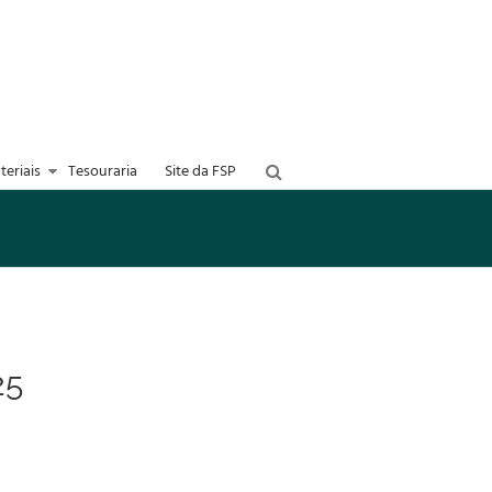
teriais
Tesouraria
Site da FSP
25