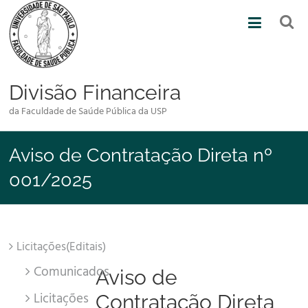
Skip
to
content
Divisão Financeira
da Faculdade de Saúde Pública da USP
Aviso de Contratação Direta nº
001/2025
Licitações(Editais)
Comunicados
Aviso de
Licitações
Contratação Direta